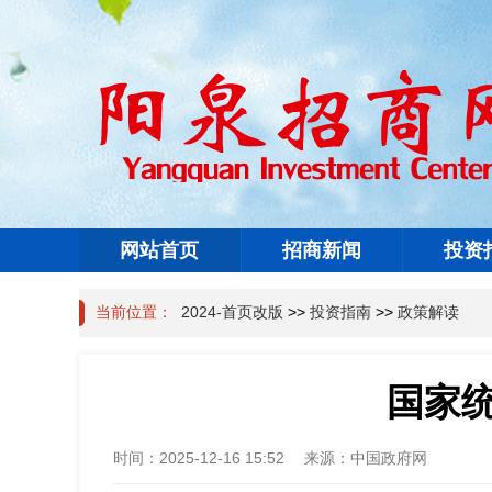
网站首页
招商新闻
投资
当前位置：
2024-首页改版
>>
投资指南
>>
政策解读
国家统
时间：
2025-12-16 15:52
来源：
中国政府网