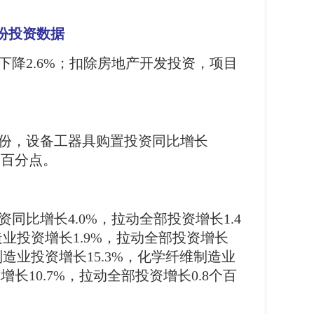
月份投资数据
下降2.6%；扣除房地产开发投资，项目
月份，设备工器具购置投资同比增长
个百分点。
比增长4.0%，拉动全部投资增长1.4
造业投资增长1.9%，拉动全部投资增长
造业投资增长15.3%，化学纤维制造业
长10.7%，拉动全部投资增长0.8个百