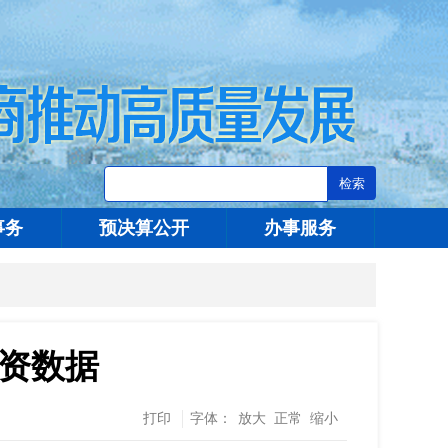
事务
预决算公开
办事服务
投资数据
打印
字体：
放大
正常
缩小