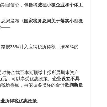
预期强信心，包括将
减征小微企业和个体工
务总局发布《
国家税务总局关于落实小型微
看——
，减按
25%
计入应纳税所得额，按
20%
的
同时符合截至本期预缴申报所属期末资产
万元
，可以享受优惠政策。
企业设立不具
纳税所得额，再依据各指标的合计数
判断是
企业所得税优惠政策
。